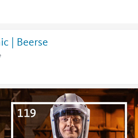
c | Beerse
e