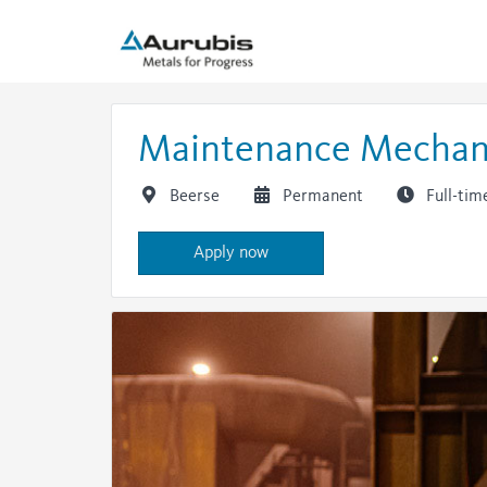
Maintenance Mechani
Beerse
Permanent
Full-tim
Apply now