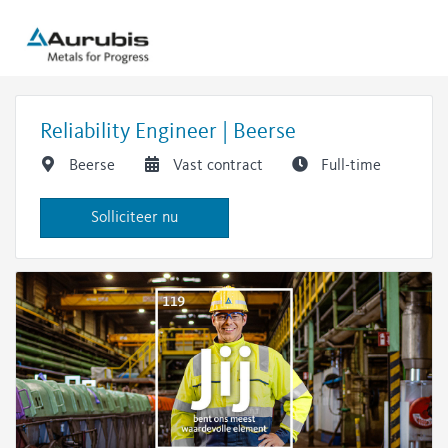
Reliability Engineer | Beerse
​
​
​
Beerse
Vast contract
Full-time
Solliciteer nu